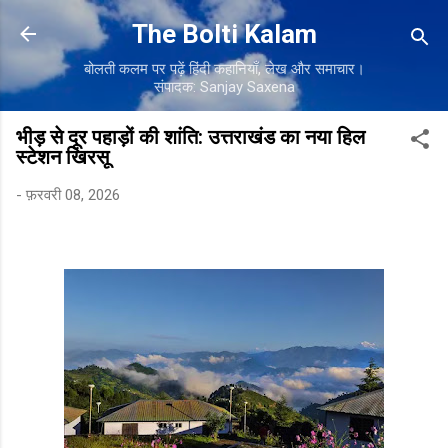
सीधे मुख्य सामग्री पर जाएं
The Bolti Kalam
बोलती कलम पर पढ़ें हिंदी कहानियाँ, लेख और समाचार।
संपादक: Sanjay Saxena
भीड़ से दूर पहाड़ों की शांति: उत्तराखंड का नया हिल
स्टेशन खिरसू
-
फ़रवरी 08, 2026