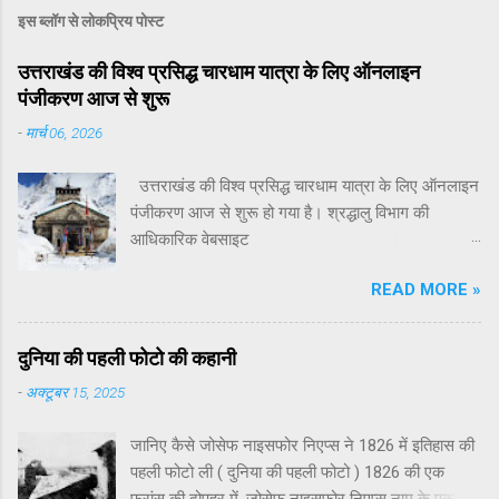
इस ब्लॉग से लोकप्रिय पोस्ट
उत्तराखंड की विश्व प्रसिद्ध चारधाम यात्रा के लिए ऑनलाइन
पंजीकरण आज से शुरू
-
मार्च 06, 2026
उत्तराखंड की विश्व प्रसिद्ध चारधाम यात्रा के लिए ऑनलाइन
पंजीकरण आज से शुरू हो गया है। श्रद्धालु विभाग की
आधिकारिक वेबसाइट
registrationandtouristcare.uk.gov.in तथा मोबाइल ऐप
READ MORE »
टूरिस्ट केयर उत्तराखंड के माध्यम से अपना पंजीकरण करा
सकते हैं। पर्यटन सचिव धीराज गर्ब्याल ने बताया कि इस वर्ष
चारधाम यात्रा 19 अप्रैल से शुरू होगी। इसी दिन यमुनोत्री
दुनिया की पहली फोटो की कहानी
और गंगोत्री धाम के कपाट श्रद्धालुओं के लिए खोल दिए
-
अक्टूबर 15, 2025
जाएंगे। केदारनाथ धाम के कपाट 22 अप्रैल को और
बदरीनाथ धाम के कपाट 23 अप्रैल को खोले जाएंगे। चारधाम
जानिए कैसे जोसेफ नाइसफोर निएप्स ने 1826 में इतिहास की
यात्रा में शामिल होने वाले सभी श्रद्धालुओं के लिए पंजीकरण
पहली फोटो ली ( दुनिया की पहली फोटो ) 1826 की एक
अनिवार्य किया गया है। पंजीकरण प्रक्रिया को सरल बनाने के
फ्रांस की दोपहर में, जोसेफ नाइसफोर निएप्स नाम के एक