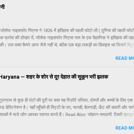
रक्रिया को सरल बनाने के लिए भारतीय श्रद्धालु आधार कार्ड के माध्यम से जबकि विदेशी
ानी
ं के लिए ई-मेल आईडी के जरिए पंजीकरण की सुविधा उपलब्ध कराई गई है। जो श्रद्धालु
ीं करा पाएंगे, उनके लिए ऑफलाइन पंजीकरण की सुविधा भी उपलब्ध होगी। यह सुविधा
शुरू की जाएगी। इसके लिए ऋषिकेश के ट्रांजिट कैंप, हरिद्वार के ऋषिकुल मैदान और
 जोसेफ नाइसफोर निएप्स ने 1826 में इतिहास की पहली फोटो ली ( दुनिया की पहली फोटो
ें विशेष पंजीकरण काउंटर स्थापित किए जाएंगे। प्रशा...
 फ्रांस की दोपहर में, जोसेफ नाइसफोर निएप्स नाम के एक वैज्ञानिक ने इतिहास की पह
 की। उस वक्त कैमरे आज जैसे नहीं थे, बल्कि एक बड़ा लकड़ी का डिवाइस था जिसमें बिटु
ल लगी एक प्लेट थी। उन्होंने अपने घर की खिड़की से बाहर का दृश्य उस प्लेट पर कैमर
READ M
ा की मदद से कैद किया। इस प्रक्रिया में सूरज की रोशनी लगभग 8 घंटे तक लगी रही। धीर
सी परछाई प्लेट पर उभरने लगी, जो दुनिया की पहली तस्वीर बनी। इसे “View from th
 Le Gras” कहा जाता है। जोसेफ निएप्स को उस वक्त शायद पता नहीं था कि उनके इ
्ट Haryana — शहर के शोर से दूर देहात की सुकून भरी झलक
ूरी दुनिया की यादें कैद करने का रास्ता खुल जाएगा। इस तस्वीर ने फोटोग्राफी की नींव र
मोबाइल कैमरे और डिजिटल
ुरुग्राम से कुछ ही घंटों की दूरी पर बसा यह रिज़ॉर्ट परिवार, दोस्तों और बच्चों के लिए एक
ेंड डेस्टिनेशन है। यहाँ पहुँचते ही मिट्टी के घर, चरखी, बैलगाड़ी, ऊँट की सवारी और पा
ोशाकों में सजे लोग आपका स्वागत करते हैं। Read Also: जोहरन ममदानी: टैक्सी ड्राइव
ूयॉर्क सिटी के मेयर तक रिज़ॉर्ट के भीतर हरियाणवी, पंजाबी और राजस्थानी संस्कृति की झल
READ M
ै। गाँव की चौपाल जैसी जगहों पर लोकनृत्य, रस्साकशी, पिट्ठू, कबड्डी और अन्य देसी खे