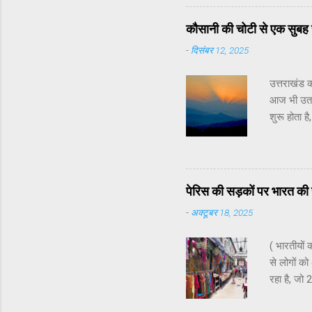
मज़ा लिया ज
— जो शहरी 
कौसानी की चोटी से एक सुबह स
सरसों का सा
-
दिसंबर 12, 2025
उत्तराखंड क
आज भी उतनी
शुरू होता ह
आहट दिखने 
जिसे शब्दो
किया जा सक
आधा नींद मे
पेरिस की सड़कों पर भारत की 
चीड़ के पे
-
अक्टूबर 18, 2025
की बर्फीली 
ऐसा लगता है
( भारतीयों 
कुछ ही मिनटो
से लोगों क
रहा है, जो
शिक्षा, व्