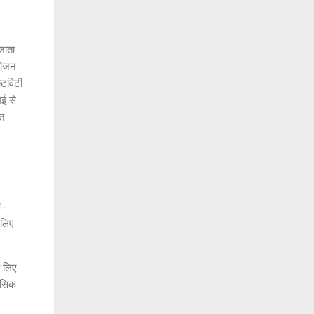
जाता
भोजन
्टिविटी
मई से
ुत
f-
 लिए
े लिए
हसिक