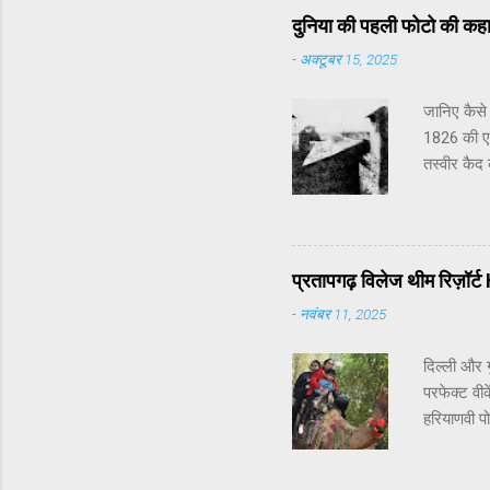
पंजीकरण प्
दुनिया की पहली फोटो की कह
श्रद्धालुओ
-
अक्टूबर 15, 2025
पंजीकरण नह
अप्रैल से 
जानिए कैसे
विकासनगर म
1826 की एक
तस्वीर कैद
नामक केमिक
ऑब्स्क्यूर
एक धुंधली 
Window at
प्रतापगढ़ विलेज थीम रिज़ॉर
प्रयोग से प
-
नवंबर 11, 2025
आगे चलकर 
दिल्ली और ग
परफेक्ट वीक
हरियाणवी प
बेटे से न्य
को मिलती ह