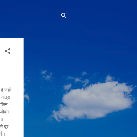
है जहाँ
 यात्रा
लेकिन
्यजीवन
ना
से दूर
हैं।