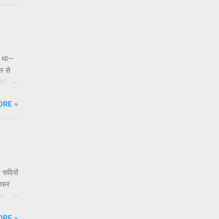
े हैं
है —
हा था—
ल से
ल्की-सी
भूति
ORE »
ास
भी भी
हाहट और
 हिमालय
ी हैं।
 हो।
, सदियों
 सफर
ूप से
र
ORE »