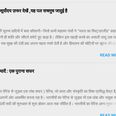
ा सकता है। बच्चे मिट्टी के खिलौने बनाना, बायोगैस प्लांट देखना या बागवानी करना सीखत
जीवन से एक ताज़गी भरा बदलाव लाता है। यहाँ का देसी खाना इसकी सबसे बड़ी पहचान 
ूर्योदय ज़रूर देखें ,यह पल सचमुच जादुई है
ग, मक्के की रोटी, दही, लस्सी, गुड़ और ताज़े देसी घी की महक हर किसी को गाँव के स्वाद
ी सुरम्य वादियों में बसा कौसानी—जिसे कभी महात्मा गांधी ने “भारत का स्विट्ज़रलैंड” क
 ही शांति और सौंदर्य समेटे हुए खड़ा है। लेकिन इस पहाड़ी कस्बे का असली जादू उस प
ै, जब सुबह की ठंडी हवा अपना पहला स्पर्श देती है और हिमालय की चोटियों पर सूरज की ह
लगती है। कौसानी का सूर्योदय केवल एक दृश्य नहीं, बल्कि एक अनुभव है—एक ऐसी अनु
READ M
ं में पूरा बाँधा नहीं जा सकता। मगर उस पल की सुंदरता को करीब से महसूस करने का प्रय
ता है। पहाड़ों पर उगती रोशनी की पहली लहर सुबह के लगभग पाँच बजे जब आसमान अ
ं होता है, पूरा कौसानी शांत और धीर-गंभीर दिखाई देता है। दूर से पक्षियों की हल्की चहच
यादें : एक पुराना सफर
ड़ों से आती ओस की सुगंध मिलकर माहौल को और भी पवित्र बना देती है। फिर पूर्व की ओर
चोटियाँ—त्रिशूल, नंदा देवी, और पंचाचूली—धीरे-धीरे गुलाबी और सुनहरी रंगत से रंगने लगत
 मानो सूरज ने किसी अदृश्य तूलिका से इन पर्वतों को हल्के-हल्के चमकाना शुरू कर दिया
का पेरिस से जुड़ाव एक लंबा सफर ) पेरिस, जो कला और संस्कृति का विश्व प्रसिद्ध केंद्र है
ं में सूरज क्...
ो अपनी ओर आकर्षित करता रहा है। भारतीयों का पेरिस से जुड़ाव भी एक लंबा और भावुक
 20वीं सदी की शुरुआत से शुरू होकर आज तक जीवित है। भारतीयों का पेरिस आना मुख्य र
यापार और कला की वजह से हुआ। 1900 के दशक के शुरुआती वर्षों में कई भारतीय छात्र औ
READ M