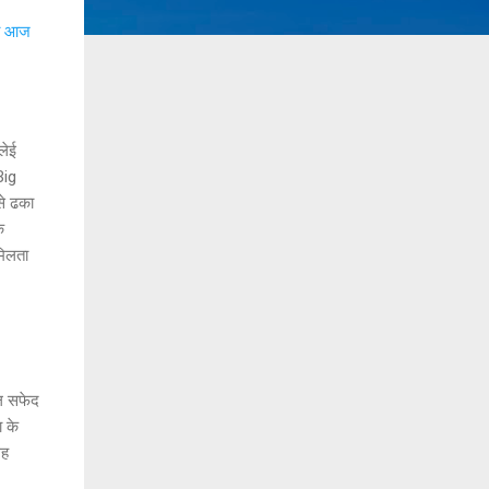
जो आज
लेई
Big
से ढका
क
मिलता
ाल सफेद
ा के
गह