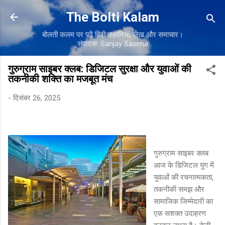
सीधे मुख्य सामग्री पर जाएं
The Bolti Kalam
बोलती कलम पर पढ़ें हिंदी कहानियाँ, लेख और समाचार।
संपादक: Sanjay Saxena
गुरुग्राम साइबर क्लब: डिजिटल सुरक्षा और युवाओं की
तकनीकी शक्ति का मजबूत मंच
-
दिसंबर 26, 2025
गुरुग्राम साइबर क्लब
आज के डिजिटल युग में
युवाओं की रचनात्मकता,
तकनीकी समझ और
सामाजिक जिम्मेदारी का
एक सशक्त उदाहरण