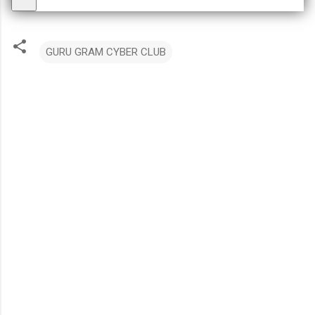
GURU GRAM CYBER CLUB
टि
प्प
णि
याँ