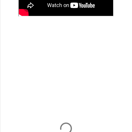
टि
प्प
णि
याँ