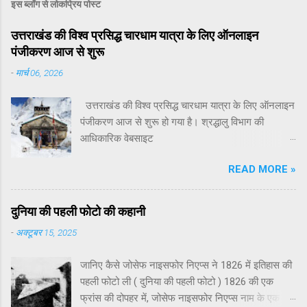
इस ब्लॉग से लोकप्रिय पोस्ट
उत्तराखंड की विश्व प्रसिद्ध चारधाम यात्रा के लिए ऑनलाइन
पंजीकरण आज से शुरू
-
मार्च 06, 2026
उत्तराखंड की विश्व प्रसिद्ध चारधाम यात्रा के लिए ऑनलाइन
पंजीकरण आज से शुरू हो गया है। श्रद्धालु विभाग की
आधिकारिक वेबसाइट
registrationandtouristcare.uk.gov.in तथा मोबाइल ऐप
READ MORE »
टूरिस्ट केयर उत्तराखंड के माध्यम से अपना पंजीकरण करा
सकते हैं। पर्यटन सचिव धीराज गर्ब्याल ने बताया कि इस वर्ष
चारधाम यात्रा 19 अप्रैल से शुरू होगी। इसी दिन यमुनोत्री
दुनिया की पहली फोटो की कहानी
और गंगोत्री धाम के कपाट श्रद्धालुओं के लिए खोल दिए
-
अक्टूबर 15, 2025
जाएंगे। केदारनाथ धाम के कपाट 22 अप्रैल को और
बदरीनाथ धाम के कपाट 23 अप्रैल को खोले जाएंगे। चारधाम
जानिए कैसे जोसेफ नाइसफोर निएप्स ने 1826 में इतिहास की
यात्रा में शामिल होने वाले सभी श्रद्धालुओं के लिए पंजीकरण
पहली फोटो ली ( दुनिया की पहली फोटो ) 1826 की एक
अनिवार्य किया गया है। पंजीकरण प्रक्रिया को सरल बनाने के
फ्रांस की दोपहर में, जोसेफ नाइसफोर निएप्स नाम के एक
लिए भारतीय श्रद्धालु आधार कार्ड के माध्यम से जबकि विदेशी