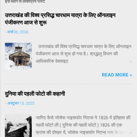
इस ब्लॉग से लोकप्रिय पोस्ट
उत्तराखंड की विश्व प्रसिद्ध चारधाम यात्रा के लिए ऑनलाइन
पंजीकरण आज से शुरू
-
मार्च 06, 2026
उत्तराखंड की विश्व प्रसिद्ध चारधाम यात्रा के लिए ऑनलाइन
पंजीकरण आज से शुरू हो गया है। श्रद्धालु विभाग की
आधिकारिक वेबसाइट
registrationandtouristcare.uk.gov.in तथा मोबाइल ऐप
READ MORE »
टूरिस्ट केयर उत्तराखंड के माध्यम से अपना पंजीकरण करा
सकते हैं। पर्यटन सचिव धीराज गर्ब्याल ने बताया कि इस वर्ष
चारधाम यात्रा 19 अप्रैल से शुरू होगी। इसी दिन यमुनोत्री
दुनिया की पहली फोटो की कहानी
और गंगोत्री धाम के कपाट श्रद्धालुओं के लिए खोल दिए
-
अक्टूबर 15, 2025
जाएंगे। केदारनाथ धाम के कपाट 22 अप्रैल को और
बदरीनाथ धाम के कपाट 23 अप्रैल को खोले जाएंगे। चारधाम
जानिए कैसे जोसेफ नाइसफोर निएप्स ने 1826 में इतिहास की
यात्रा में शामिल होने वाले सभी श्रद्धालुओं के लिए पंजीकरण
पहली फोटो ली ( दुनिया की पहली फोटो ) 1826 की एक
अनिवार्य किया गया है। पंजीकरण प्रक्रिया को सरल बनाने के
फ्रांस की दोपहर में, जोसेफ नाइसफोर निएप्स नाम के एक
लिए भारतीय श्रद्धालु आधार कार्ड के माध्यम से जबकि विदेशी