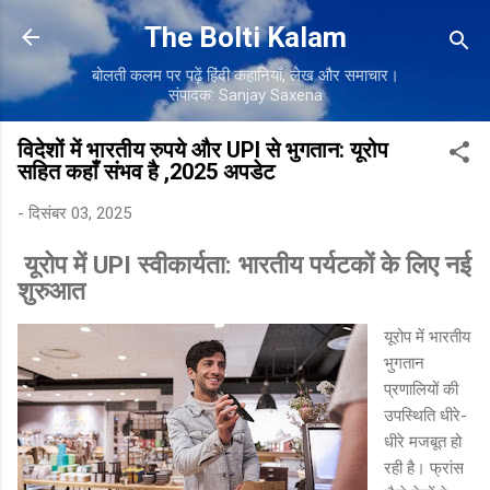
सीधे मुख्य सामग्री पर जाएं
The Bolti Kalam
बोलती कलम पर पढ़ें हिंदी कहानियाँ, लेख और समाचार।
संपादक: Sanjay Saxena
विदेशों में भारतीय रुपये और UPI से भुगतान: यूरोप
सहित कहाँ संभव है ,2025 अपडेट
-
दिसंबर 03, 2025
यूरोप में UPI स्वीकार्यता: भारतीय पर्यटकों के लिए नई
शुरुआत
यूरोप में भारतीय
भुगतान
प्रणालियों की
उपस्थिति धीरे-
धीरे मजबूत हो
रही है। फ्रांस