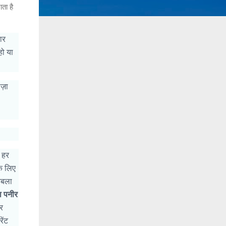
ता है
ार
हो या
ज़ा
ी हर
े लिए
बला
़ा पनीर
र
ेंट