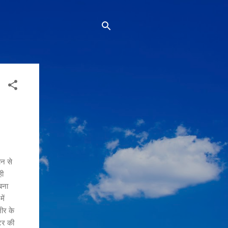
ान से
ही
बना
ें
ीर के
टर की