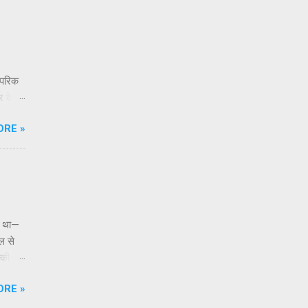
स छोटे
खी, जो
रंपरिक
र के
क देखने
ORE »
लों का
े हैं
है —
हा था—
ल से
ल्की-सी
भूति
ORE »
ास
भी भी