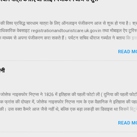
की विश्व प्रसिद्ध चारधाम यात्रा के लिए ऑनलाइन पंजीकरण आज से शुरू हो गया है। श्रद
आधिकारिक वेबसाइट registrationandtouristcare.uk.gov.in तथा मोबाइल ऐप टूरिस
े माध्यम से अपना पंजीकरण करा सकते हैं। पर्यटन सचिव धीराज गर्ब्याल ने बताया कि इस 
रा 19 अप्रैल से शुरू होगी। इसी दिन यमुनोत्री और गंगोत्री धाम के कपाट श्रद्धालुओं क
READ M
ाएंगे। केदारनाथ धाम के कपाट 22 अप्रैल को और बदरीनाथ धाम के कपाट 23 अप्रैल 
। चारधाम यात्रा में शामिल होने वाले सभी श्रद्धालुओं के लिए पंजीकरण अनिवार्य किया गय
रक्रिया को सरल बनाने के लिए भारतीय श्रद्धालु आधार कार्ड के माध्यम से जबकि विदेशी
ानी
ं के लिए ई-मेल आईडी के जरिए पंजीकरण की सुविधा उपलब्ध कराई गई है। जो श्रद्धालु
ीं करा पाएंगे, उनके लिए ऑफलाइन पंजीकरण की सुविधा भी उपलब्ध होगी। यह सुविधा
शुरू की जाएगी। इसके लिए ऋषिकेश के ट्रांजिट कैंप, हरिद्वार के ऋषिकुल मैदान और
 जोसेफ नाइसफोर निएप्स ने 1826 में इतिहास की पहली फोटो ली ( दुनिया की पहली फोटो
ें विशेष पंजीकरण काउंटर स्थापित किए जाएंगे। प्रशा...
 फ्रांस की दोपहर में, जोसेफ नाइसफोर निएप्स नाम के एक वैज्ञानिक ने इतिहास की पह
 की। उस वक्त कैमरे आज जैसे नहीं थे, बल्कि एक बड़ा लकड़ी का डिवाइस था जिसमें बिटु
ल लगी एक प्लेट थी। उन्होंने अपने घर की खिड़की से बाहर का दृश्य उस प्लेट पर कैमर
READ M
ा की मदद से कैद किया। इस प्रक्रिया में सूरज की रोशनी लगभग 8 घंटे तक लगी रही। धीर
सी परछाई प्लेट पर उभरने लगी, जो दुनिया की पहली तस्वीर बनी। इसे “View from th