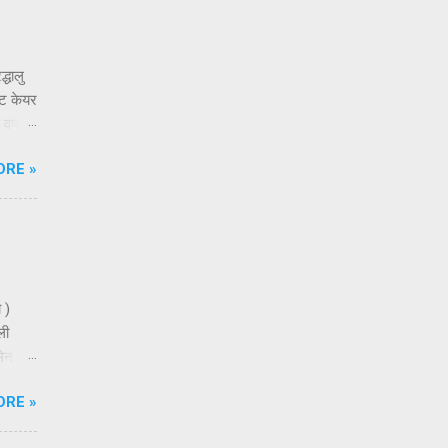
्धालु
्ट केयर
वर्ष
े लिए
ORE »
को
ा है।
 ऑनलाइन
 17
 )
ली
मेन
ा
ORE »
े-धीरे
e