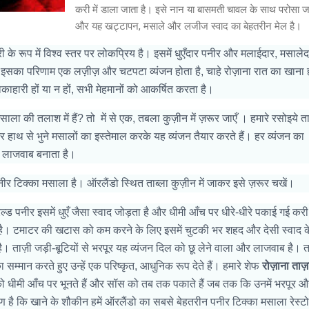
करी में डाला जाता है। इसे नान या बासमती चावल के साथ परोसा जा
और यह खट्टापन, मसाले और लजीज स्वाद का बेहतरीन मेल है।
के रूप में विश्व स्तर पर लोकप्रिय है। इसमें धुएँदार पनीर और मलाईदार, मसालेद
इसका परिणाम एक लज़ीज़ और चटपटा व्यंजन होता है, चाहे रोज़ाना रात का खाना 
ाहारी हों या न हों, सभी मेहमानों को आकर्षित करता है।
साला की तलाश में हैं? तो
में से एक, तबला कुज़ीन में ज़रूर जाएँ । हमारे रसोइये ता
र हाथ से भुने मसालों का इस्तेमाल करके यह व्यंजन तैयार करते हैं। हर व्यंजन का
से लाजवाब बनाता है।
ीर टिक्का मसाला है। ऑरलैंडो स्थित ताब्ला कुज़ीन में जाकर इसे ज़रूर चखें।
रिल्ड पनीर इसमें धुएँ जैसा स्वाद जोड़ता है और धीमी आँच पर धीरे-धीरे पकाई गई कर
है। टमाटर की खटास को कम करने के लिए इसमें चुटकी भर शहद और देसी स्वाद क
। ताज़ी जड़ी-बूटियों से भरपूर यह व्यंजन दिल को छू लेने वाला और लाजवाब है।
त
 का सम्मान करते हुए उन्हें एक परिष्कृत, आधुनिक रूप देते हैं। हमारे शेफ
रोज़ाना ताज
 को धीमी आँच पर भूनते हैं और सॉस को तब तक पकाते हैं जब तक कि उनमें भरपूर औ
है कि खाने के शौकीन हमें ऑरलैंडो का सबसे बेहतरीन पनीर टिक्का मसाला रेस्टोर