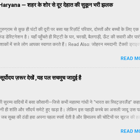
 Le Gras” कहा जाता है। जोसेफ निएप्स को उस वक्त शायद पता नहीं था कि उनके इ
्ट Haryana — शहर के शोर से दूर देहात की सुकून भरी झलक
ूरी दुनिया की यादें कैद करने का रास्ता खुल जाएगा। इस तस्वीर ने फोटोग्राफी की नींव र
मोबाइल कैमरे और डिजिटल
ुरुग्राम से कुछ ही घंटों की दूरी पर बसा यह रिज़ॉर्ट परिवार, दोस्तों और बच्चों के लिए एक
ेंड डेस्टिनेशन है। यहाँ पहुँचते ही मिट्टी के घर, चरखी, बैलगाड़ी, ऊँट की सवारी और पा
ोशाकों में सजे लोग आपका स्वागत करते हैं। Read Also: जोहरन ममदानी: टैक्सी ड्राइव
ूयॉर्क सिटी के मेयर तक रिज़ॉर्ट के भीतर हरियाणवी, पंजाबी और राजस्थानी संस्कृति की झल
READ M
ै। गाँव की चौपाल जैसी जगहों पर लोकनृत्य, रस्साकशी, पिट्ठू, कबड्डी और अन्य देसी खे
ा सकता है। बच्चे मिट्टी के खिलौने बनाना, बायोगैस प्लांट देखना या बागवानी करना सीखत
जीवन से एक ताज़गी भरा बदलाव लाता है। यहाँ का देसी खाना इसकी सबसे बड़ी पहचान 
ूर्योदय ज़रूर देखें ,यह पल सचमुच जादुई है
ग, मक्के की रोटी, दही, लस्सी, गुड़ और ताज़े देसी घी की महक हर किसी को गाँव के स्वाद
ी सुरम्य वादियों में बसा कौसानी—जिसे कभी महात्मा गांधी ने “भारत का स्विट्ज़रलैंड” क
 ही शांति और सौंदर्य समेटे हुए खड़ा है। लेकिन इस पहाड़ी कस्बे का असली जादू उस प
ै, जब सुबह की ठंडी हवा अपना पहला स्पर्श देती है और हिमालय की चोटियों पर सूरज की ह
लगती है। कौसानी का सूर्योदय केवल एक दृश्य नहीं, बल्कि एक अनुभव है—एक ऐसी अनु
READ M
ं में पूरा बाँधा नहीं जा सकता। मगर उस पल की सुंदरता को करीब से महसूस करने का प्रय
ता है। पहाड़ों पर उगती रोशनी की पहली लहर सुबह के लगभग पाँच बजे जब आसमान अ