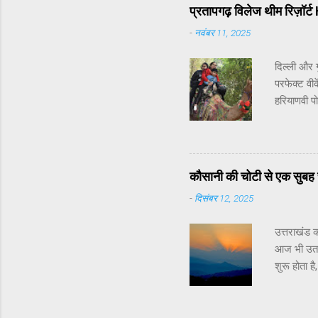
Window at
प्रतापगढ़ विलेज थीम रिज़ॉर
प्रयोग से प
-
नवंबर 11, 2025
आगे चलकर 
दिल्ली और ग
परफेक्ट वीक
हरियाणवी प
बेटे से न्य
को मिलती ह
मज़ा लिया ज
— जो शहरी 
कौसानी की चोटी से एक सुबह स
सरसों का सा
-
दिसंबर 12, 2025
उत्तराखंड क
आज भी उतनी
शुरू होता ह
आहट दिखने 
जिसे शब्दो
किया जा सक