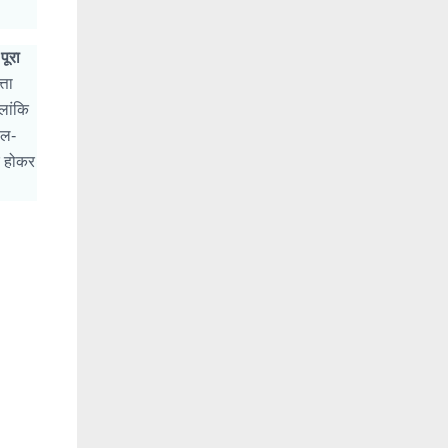
पूरा
्ता
लांकि
ोल-
र होकर