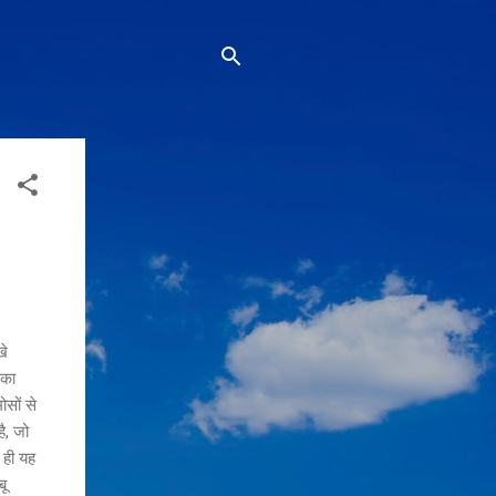
खे
 का
सों से
है, जो
 ही यह
बू