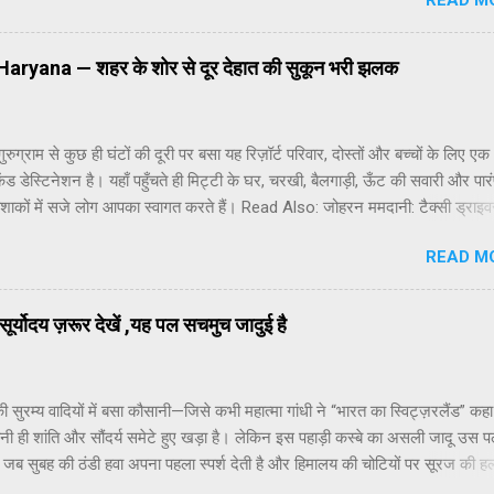
READ M
ा की मदद से कैद किया। इस प्रक्रिया में सूरज की रोशनी लगभग 8 घंटे तक लगी रही। धीर
सी परछाई प्लेट पर उभरने लगी, जो दुनिया की पहली तस्वीर बनी। इसे “View from th
 Le Gras” कहा जाता है। जोसेफ निएप्स को उस वक्त शायद पता नहीं था कि उनके इ
्ट Haryana — शहर के शोर से दूर देहात की सुकून भरी झलक
ूरी दुनिया की यादें कैद करने का रास्ता खुल जाएगा। इस तस्वीर ने फोटोग्राफी की नींव र
मोबाइल कैमरे और डिजिटल
ुरुग्राम से कुछ ही घंटों की दूरी पर बसा यह रिज़ॉर्ट परिवार, दोस्तों और बच्चों के लिए एक
ेंड डेस्टिनेशन है। यहाँ पहुँचते ही मिट्टी के घर, चरखी, बैलगाड़ी, ऊँट की सवारी और पा
ोशाकों में सजे लोग आपका स्वागत करते हैं। Read Also: जोहरन ममदानी: टैक्सी ड्राइव
ूयॉर्क सिटी के मेयर तक रिज़ॉर्ट के भीतर हरियाणवी, पंजाबी और राजस्थानी संस्कृति की झल
READ M
ै। गाँव की चौपाल जैसी जगहों पर लोकनृत्य, रस्साकशी, पिट्ठू, कबड्डी और अन्य देसी खे
ा सकता है। बच्चे मिट्टी के खिलौने बनाना, बायोगैस प्लांट देखना या बागवानी करना सीखत
जीवन से एक ताज़गी भरा बदलाव लाता है। यहाँ का देसी खाना इसकी सबसे बड़ी पहचान 
ूर्योदय ज़रूर देखें ,यह पल सचमुच जादुई है
ग, मक्के की रोटी, दही, लस्सी, गुड़ और ताज़े देसी घी की महक हर किसी को गाँव के स्वाद
ी सुरम्य वादियों में बसा कौसानी—जिसे कभी महात्मा गांधी ने “भारत का स्विट्ज़रलैंड” क
 ही शांति और सौंदर्य समेटे हुए खड़ा है। लेकिन इस पहाड़ी कस्बे का असली जादू उस प
ै, जब सुबह की ठंडी हवा अपना पहला स्पर्श देती है और हिमालय की चोटियों पर सूरज की ह
लगती है। कौसानी का सूर्योदय केवल एक दृश्य नहीं, बल्कि एक अनुभव है—एक ऐसी अनु