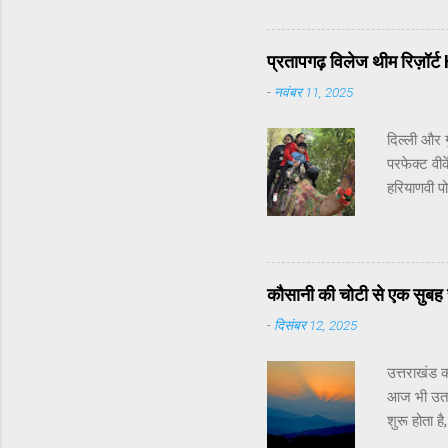
ऑब्स्क्यूर
एक धुंधली 
Window at
प्रतापगढ़ विलेज थीम रिज़ॉर
प्रयोग से प
-
नवंबर 11, 2025
आगे चलकर 
दिल्ली और ग
परफेक्ट वीक
हरियाणवी प
बेटे से न्य
को मिलती ह
मज़ा लिया ज
— जो शहरी 
कौसानी की चोटी से एक सुबह स
सरसों का सा
-
दिसंबर 12, 2025
उत्तराखंड क
आज भी उतनी
शुरू होता ह
आहट दिखने 