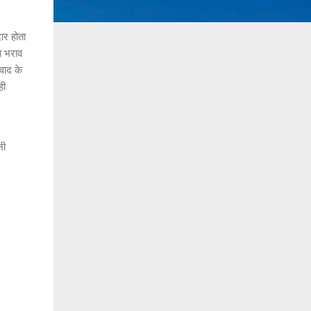
ार होता
ा भराव
्वाद के
ही
नी