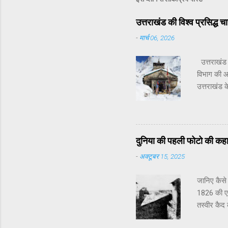
उत्तराखंड की विश्व प्रसिद्
-
मार्च 06, 2026
उत्तराखंड 
विभाग की 
उत्तराखंड क
चारधाम यात्
खोल दिए ज
खोले जाएंगे
पंजीकरण प्
दुनिया की पहली फोटो की कह
श्रद्धालुओ
-
अक्टूबर 15, 2025
पंजीकरण नह
अप्रैल से 
जानिए कैसे
विकासनगर म
1826 की एक
तस्वीर कैद
नामक केमिक