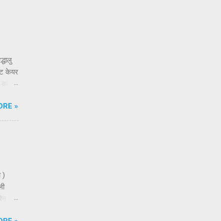
्धालु
्ट केयर
वर्ष
े लिए
ORE »
को
ा है।
 ऑनलाइन
 17
 )
ली
मेन
ा